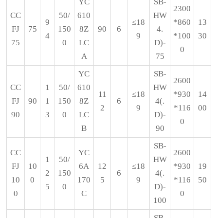
YC
SB-
2300
CC
50/
610
HW
9
≤18
*860
13
FJ
75
150
8Z
90
6
4.
4
9
*100
30
75
0
LC
D)-
0
A
75
YC
SB-
2600
CC
1
50/
610
HW
11
≤18
*930
14
FJ
90
1
150
8Z
6
4(.
2
9
*116
00
90
3
0
LC
D)-
0
B
90
SB-
CC
YC
2600
1
50/
HW
FJ
10
6A
12
≤18
*930
19
2
150
6
4(.
10
0
170
5
9
*116
50
5
0
D)-
0
C
0
100
SB-