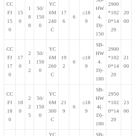
CC
YC
2900
1
50/
HW
FJ
15
6M
17
≤18
*102
20
8
150
6
4.
15
0
240
6
9
0*14
00
8
0
D)-
0
C
20
150
SB-
CC
YC
2900
2
50/
HW
FJ
17
6M
19
≤18
*102
21
1
150
6
4.
17
0
260
2
9
0*14
00
2
0
D)-
0
C
20
180
SB-
CC
YC
2950
2
50/
HW
FJ
18
6M
21
≤18
*102
23
2
150
6
4(.
18
0
300
9
9
0*14
00
5
0
D)-
0
C
20
180
YC
SB-