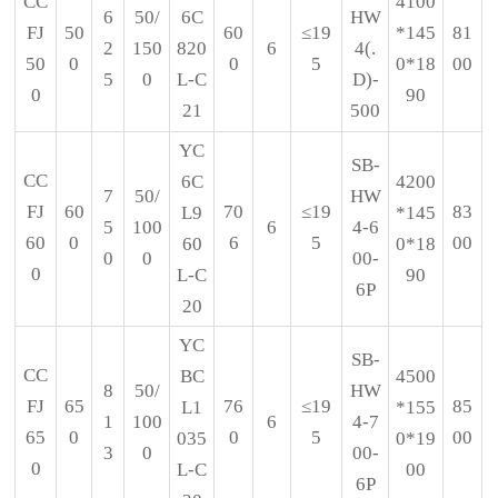
CC
4100
6
50/
6C
HW
FJ
50
60
≤19
*145
81
2
150
820
6
4(.
50
0
0
5
0*18
00
5
0
L-C
D)-
0
90
21
500
YC
SB-
CC
6C
4200
7
50/
HW
FJ
60
70
≤19
83
L9
*145
5
100
6
4-6
60
0
6
5
00
60
0*18
0
0
00-
0
L-C
90
6P
20
YC
SB-
CC
BC
4500
8
50/
HW
FJ
65
76
≤19
85
L1
*155
1
100
6
4-7
65
0
0
5
00
035
0*19
3
0
00-
0
L-C
00
6P