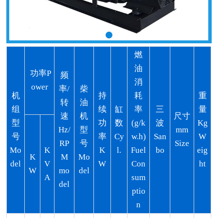
燃
油
功率P
频
消
ower
率
/
柴
机
持
耗
重
转
油
组
续
缸
率
三
量
速
机
尺寸
型
功
数
(g/k
波
Kg
Hz/
型
mm
号
率
Cy
w.h)
San
W
RP
号
Size
Mo
K
K
l.
Fuel
bo
eig
K
M
Mo
del
V
W
Con
ht
W
mo
del
A
sum
del
ptio
n