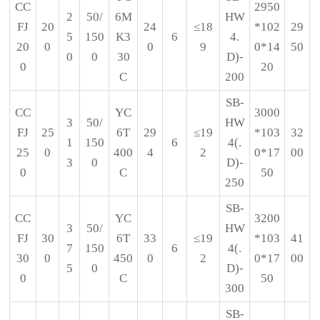
CC
2950
2
50/
6M
HW
FJ
20
24
≤18
*102
29
5
150
K3
6
4.
20
0
0
9
0*14
50
0
0
30
D)-
0
20
C
200
SB-
CC
YC
3000
3
50/
HW
FJ
25
6T
29
≤19
*103
32
1
150
6
4(.
25
0
400
4
2
0*17
00
3
0
D)-
0
C
50
250
SB-
CC
YC
3200
3
50/
HW
FJ
30
6T
33
≤19
*103
41
7
150
6
4(.
30
0
450
0
2
0*17
00
5
0
D)-
0
C
50
300
SB-