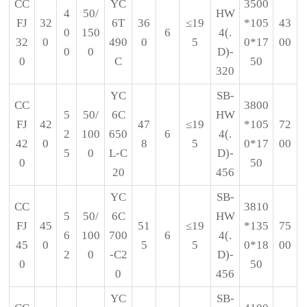
CC
YC
3500
4
50/
HW
FJ
32
6T
36
≤19
*105
43
0
150
6
4(.
32
0
490
0
5
0*17
00
0
0
D)-
0
C
50
320
YC
SB-
CC
3800
5
50/
6C
HW
FJ
42
47
≤19
*105
72
2
100
650
6
4(.
42
0
8
5
0*17
00
5
0
L-C
D)-
0
50
20
456
YC
SB-
CC
3810
5
50/
6C
HW
FJ
45
51
≤19
*135
75
6
100
700
6
4(.
45
0
5
5
0*18
00
2
0
-C2
D)-
0
50
0
456
YC
SB-