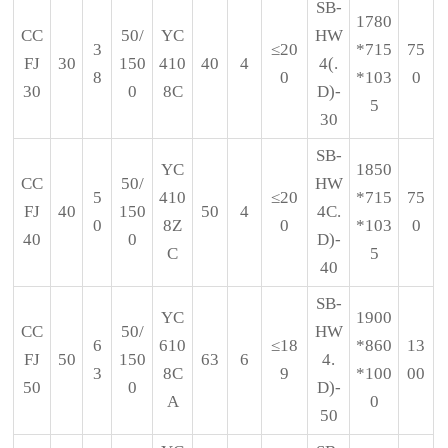
SB-
1780
CC
50/
YC
HW
3
≤20
*715
75
FJ
30
150
410
40
4
4(.
8
0
*103
0
30
0
8C
D)-
5
30
SB-
YC
1850
CC
50/
HW
5
410
≤20
*715
75
FJ
40
150
50
4
4C.
0
8Z
0
*103
0
40
0
D)-
C
5
40
SB-
YC
1900
CC
50/
HW
6
610
≤18
*860
13
FJ
50
150
63
6
4.
3
8C
9
*100
00
50
0
D)-
A
0
50