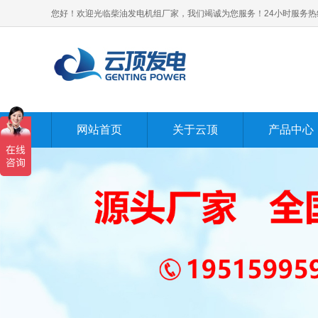
您好！欢迎光临柴油发电机组厂家，我们竭诚为您服务！24小时服务热线：40
网站首页
关于云顶
产品中心