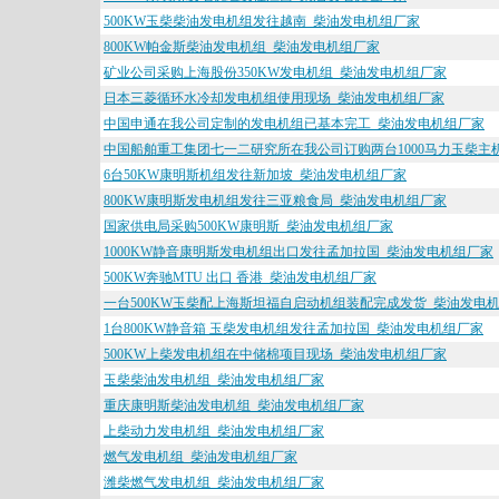
500KW玉柴柴油发电机组发往越南_柴油发电机组厂家
800KW帕金斯柴油发电机组_柴油发电机组厂家
矿业公司采购上海股份350KW发电机组_柴油发电机组厂家
日本三菱循环水冷却发电机组使用现场_柴油发电机组厂家
中国申通在我公司定制的发电机组已基本完工_柴油发电机组厂家
中国船舶重工集团七一二研究所在我公司订购两台1000马力玉柴主
6台50KW康明斯机组发往新加坡_柴油发电机组厂家
800KW康明斯发电机组发往三亚粮食局_柴油发电机组厂家
国家供电局采购500KW康明斯_柴油发电机组厂家
1000KW静音康明斯发电机组出口发往孟加拉国_柴油发电机组厂家
500KW奔驰MTU 出口 香港_柴油发电机组厂家
一台500KW玉柴配上海斯坦福自启动机组装配完成发货_柴油发电
1台800KW静音箱 玉柴发电机组发往孟加拉国_柴油发电机组厂家
500KW上柴发电机组在中储棉项目现场_柴油发电机组厂家
玉柴柴油发电机组_柴油发电机组厂家
重庆康明斯柴油发电机组_柴油发电机组厂家
上柴动力发电机组_柴油发电机组厂家
燃气发电机组_柴油发电机组厂家
潍柴燃气发电机组_柴油发电机组厂家