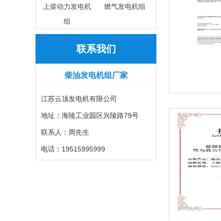
上柴动力发电机
燃气发电机组
组
联系我们
柴油发电机组厂家
江苏云顶发电机有限公司
地址：海陵工业园区兴陵路79号
联系人：周先生
电话：19515995999