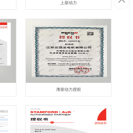
上柴动力
潍柴动力授权