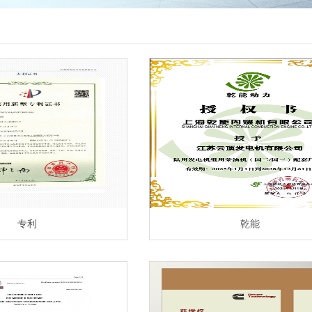
专利
乾能