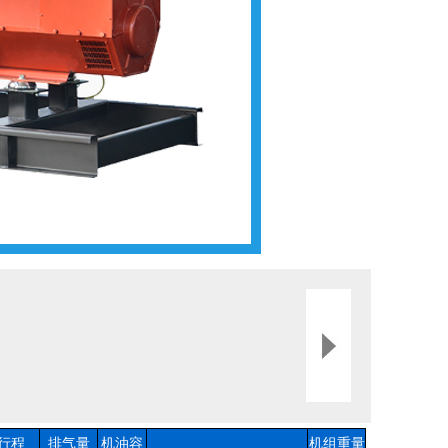
*行程
排气量
机油容
机组重量