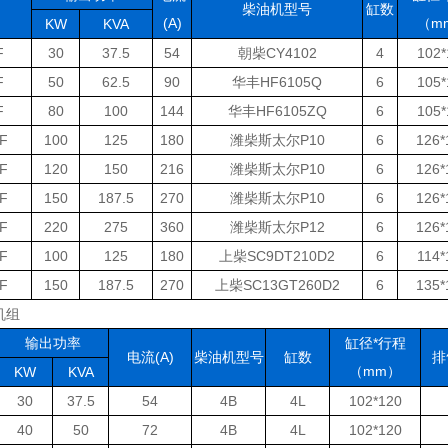
柴油机型号
缸数
(A)
（m
KW
KVA
F
30
37.5
54
朝柴CY4102
4
102*
F
50
62.5
90
华丰HF6105Q
6
105*
F
80
100
144
华丰HF6105ZQ
6
105*
F
100
125
180
潍柴斯太尔P10
6
126*
F
120
150
216
潍柴斯太尔P10
6
126*
F
150
187.5
270
潍柴斯太尔P10
6
126*
F
220
275
360
潍柴斯太尔P12
6
126*
F
100
125
180
上柴SC9DT210D2
6
114*
F
150
187.5
270
上柴SC13GT260D2
6
135*
机组
输出功率
缸径*行程
电流(A)
柴油机型号
缸数
排
（mm）
KW
KVA
30
37.5
54
4B
4L
102*120
40
50
72
4B
4L
102*120