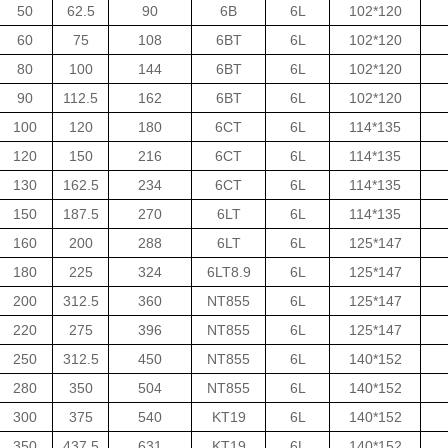
50
62.5
90
6B
6L
102*120
60
75
108
6BT
6L
102*120
80
100
144
6BT
6L
102*120
90
112.5
162
6BT
6L
102*120
100
120
180
6CT
6L
114*135
120
150
216
6CT
6L
114*135
130
162.5
234
6CT
6L
114*135
150
187.5
270
6LT
6L
114*135
160
200
288
6LT
6L
125*147
180
225
324
6LT8.9
6L
125*147
200
312.5
360
NT855
6L
125*147
220
275
396
NT855
6L
125*147
250
312.5
450
NT855
6L
140*152
280
350
504
NT855
6L
140*152
300
375
540
KT19
6L
140*152
350
437.5
631
KT19
6L
140*152