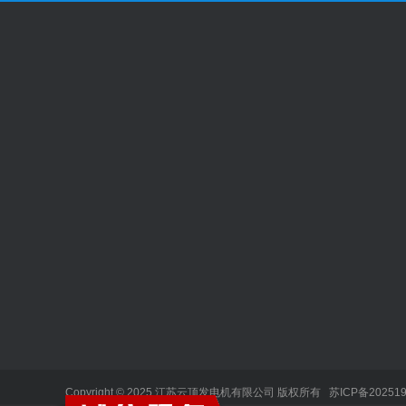
关于云顶
产品中心
案例中心
国产柴油发电机组
进口柴油发电机组
合资柴油发电机组
静音式发电机组
移动式发电机组
Copyright © 2025
江苏云顶发电机有限公司
版权所有
苏ICP备202519
船用发电机组